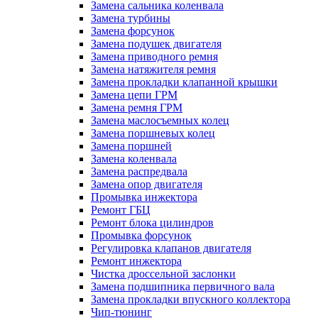
Замена сальника коленвала
Замена турбины
Замена форсунок
Замена подушек двигателя
Замена приводного ремня
Замена натяжителя ремня
Замена прокладки клапанной крышки
Замена цепи ГРМ
Замена ремня ГРМ
Замена маслосъемных колец
Замена поршневых колец
Замена поршней
Замена коленвала
Замена распредвала
Замена опор двигателя
Промывка инжектора
Ремонт ГБЦ
Ремонт блока цилиндров
Промывка форсунок
Регулировка клапанов двигателя
Ремонт инжектора
Чистка дроссельной заслонки
Замена подшипника первичного вала
Замена прокладки впускного коллектора
Чип-тюнинг