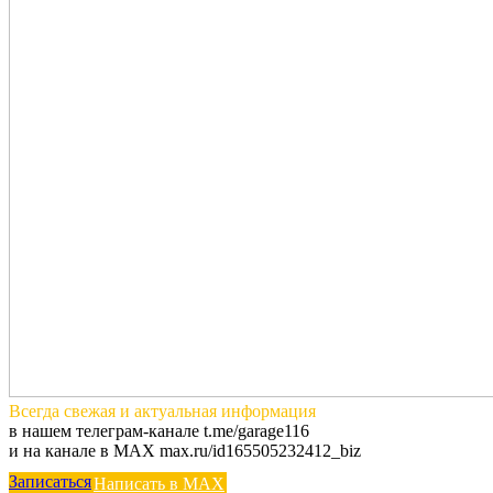
Всегда
свежая и актуальная
информация
в нашем телеграм-канале t.me/garage116
и на канале в MAX max.ru/id165505232412_biz
Записаться
Написать в MAX