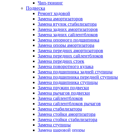
Чип-тюнинг
Подвеска
Ремонт ходовой
Замена амортизаторов
Замена втулок стабилизатора
Замена задних амортизаторов
Замена задних сайлентблоков
Замена опорного подшипника
Замена опоры амортизатора
Замена передних амортизаторов
Замена передних сайлентблоков
Замена передних стоек
Замена поворотного кулака
Замена подшипника задней ступицы
Замена подшипника передней ступицы
Замена подшипника ступицы
Замена пружин подвески
Замена рычагов подвески
Замена сайлентблоков
Замена сайлентблоков рычагов
Замена стабилизатора
Замена стойки амортизатора
Замена стойки стабилизатора
Замена ступицы
Замена шаровой опоры