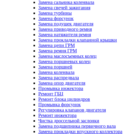
Замена сальника коленвала
Замена свечей зажигания
Замена турбины
Замена форсунок
Замена подушек двигателя
Замена приводного ремня
Замена натяжителя ремня
Замена прокладки клапанной крышки
Замена цепи ГРМ
Замена ремня ГРМ
Замена маслосъемных колец
Замена поршневых колец
Замена поршней
Замена коленвала
Замена распредвала
Замена опор двигателя
Промывка инжектора
Ремонт ГБЦ
Ремонт блока цилиндров
Промывка форсунок
Регулировка клапанов двигателя
Ремонт инжектора
Чистка дроссельной заслонки
Замена подшипника первичного вала
Замена прокладки впускного коллектора