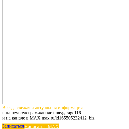
Всегда
свежая и актуальная
информация
в нашем телеграм-канале t.me/garage116
и на канале в MAX max.ru/id165505232412_biz
Записаться
Написать в MAX