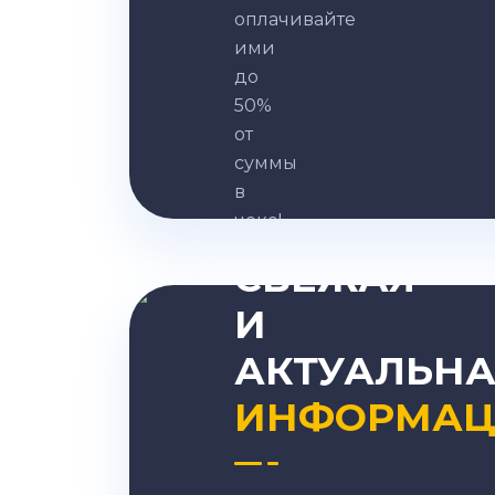
оплачивайте
ими
до
50%
от
суммы
в
ВСЕГДА
чеке!
СВЕЖАЯ
И
Записаться
АКТУАЛЬНА
ИНФОРМАЦ