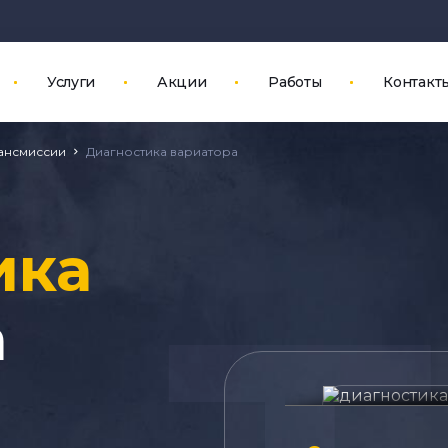
Услуги
Акции
Работы
Контакт
рансмиссии
Диагностика вариатора
ика
а