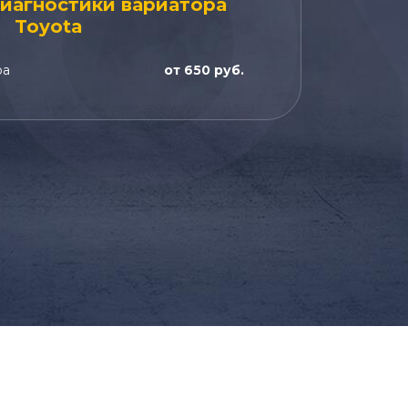
TO
иагностики вариатора
Toyota
ра
от 650 руб.