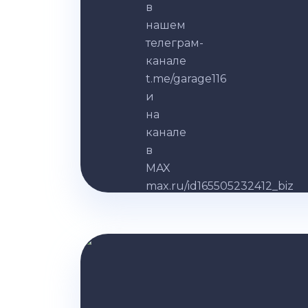
в
нашем
телеграм-
канале
t.me/garage116
и
на
канале
в
MAX
max.ru/id165505232412_biz
Записаться
Написать
в MAX