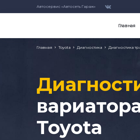
Автосервис «Автосеть Гараж»
Главная
Главная
Toyota
Диагностика
Диагностика т
Диагност
вариатор
Toyota