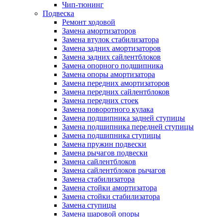
Чип-тюнинг
Подвеска
Ремонт ходовой
Замена амортизаторов
Замена втулок стабилизатора
Замена задних амортизаторов
Замена задних сайлентблоков
Замена опорного подшипника
Замена опоры амортизатора
Замена передних амортизаторов
Замена передних сайлентблоков
Замена передних стоек
Замена поворотного кулака
Замена подшипника задней ступицы
Замена подшипника передней ступицы
Замена подшипника ступицы
Замена пружин подвески
Замена рычагов подвески
Замена сайлентблоков
Замена сайлентблоков рычагов
Замена стабилизатора
Замена стойки амортизатора
Замена стойки стабилизатора
Замена ступицы
Замена шаровой опоры