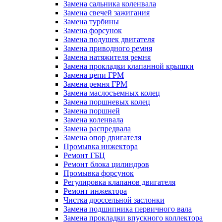
Замена сальника коленвала
Замена свечей зажигания
Замена турбины
Замена форсунок
Замена подушек двигателя
Замена приводного ремня
Замена натяжителя ремня
Замена прокладки клапанной крышки
Замена цепи ГРМ
Замена ремня ГРМ
Замена маслосъемных колец
Замена поршневых колец
Замена поршней
Замена коленвала
Замена распредвала
Замена опор двигателя
Промывка инжектора
Ремонт ГБЦ
Ремонт блока цилиндров
Промывка форсунок
Регулировка клапанов двигателя
Ремонт инжектора
Чистка дроссельной заслонки
Замена подшипника первичного вала
Замена прокладки впускного коллектора