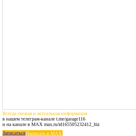
Всегда
свежая и актуальная
информация
в нашем телеграм-канале t.me/garage116
и на канале в MAX max.ru/id165505232412_biz
Записаться
Написать в MAX