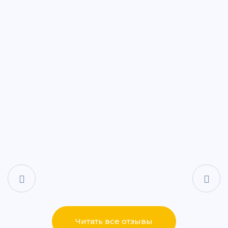
ул. Дементьева, 74
+7 (843) 265-25-88
Написать
Написать
ул. Айдарова, 7А
+7 (843) 265-25-15
Написать
Написать
ул. Сабан, 2Г
+7 (843) 265-55-05
Написать
Написать
Читать все отзывы