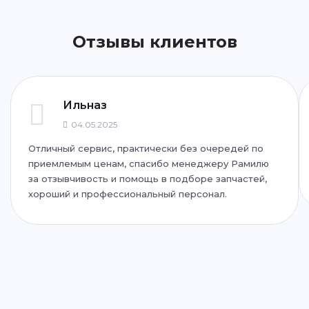
Написать
Написать
Отзывы клиентов
ул. Фучика, 92
+7 (843) 265-25-72
Написать
Написать
Ильназ
04.05.2025
Отличный сервис, практически без очередей по
ул. Дубравная, 51Г
приемлемым ценам, спасибо менеджеру Рамилю
+7 (843) 265-25-35
за отзывчивость и помощь в подборе запчастей,
хороший и профессиональный персонал.
Написать
Написать
ул. Адоратского, 63
+7 (843) 265-25-55
Написать
Написать