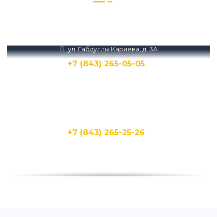
Звоните нам или пишите в Телеграм и
MAX
ул. Габдуллы Кариева, д. 3А
+7 (843) 265-05-05
Написать
Написать
ул. Кирпичная, 15Д
+7 (843) 265-25-26
Написать
Написать
ул. Бухарская, 1А
+7 (843) 265-25-20