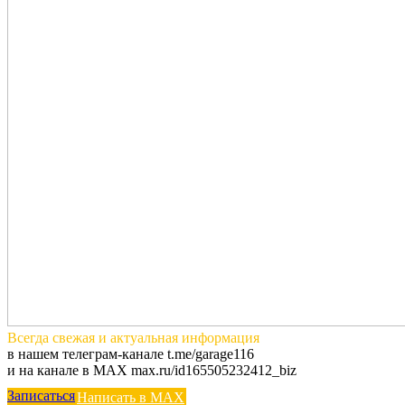
Всегда
свежая и актуальная
информация
в нашем телеграм-канале t.me/garage116
и на канале в MAX max.ru/id165505232412_biz
Записаться
Написать в MAX