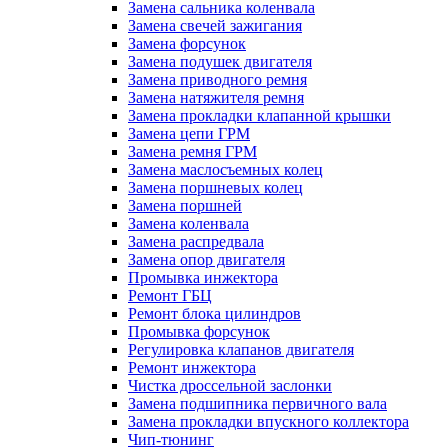
Замена сальника коленвала
Замена свечей зажигания
Замена форсунок
Замена подушек двигателя
Замена приводного ремня
Замена натяжителя ремня
Замена прокладки клапанной крышки
Замена цепи ГРМ
Замена ремня ГРМ
Замена маслосъемных колец
Замена поршневых колец
Замена поршней
Замена коленвала
Замена распредвала
Замена опор двигателя
Промывка инжектора
Ремонт ГБЦ
Ремонт блока цилиндров
Промывка форсунок
Регулировка клапанов двигателя
Ремонт инжектора
Чистка дроссельной заслонки
Замена подшипника первичного вала
Замена прокладки впускного коллектора
Чип-тюнинг