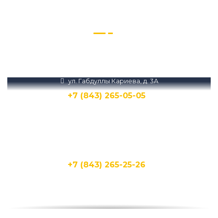
другую подробную
информацию
Звоните нам или пишите в Телеграм и
MAX
ул. Габдуллы Кариева, д. 3А
+7 (843) 265-05-05
Написать
Написать
ул. Кирпичная, 15Д
+7 (843) 265-25-26
Написать
Написать