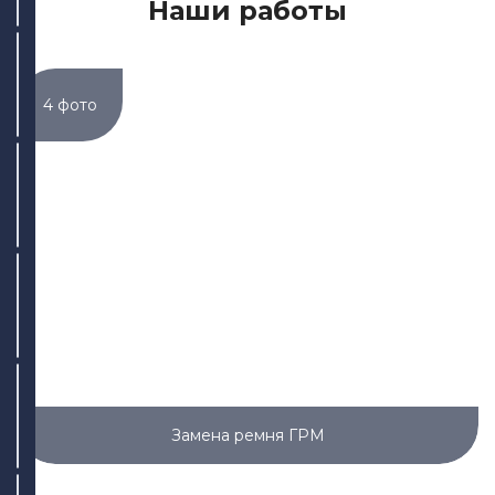
Наши работы
ул. Адоратского, 63
+7 (843) 265-25-55
Написать
Написать
4 фото
ул. Дементьева, 74
+7 (843) 265-25-88
Написать
Написать
ул. Айдарова, 7А
+7 (843) 265-25-15
Написать
Написать
Замена ремня ГРМ