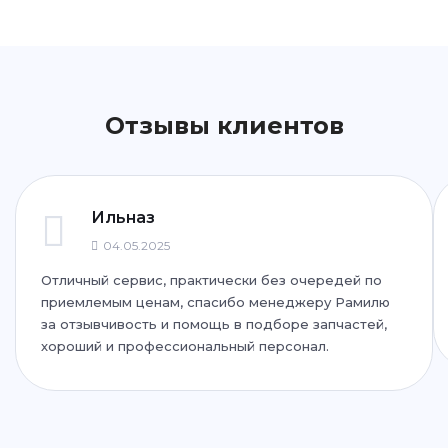
ул. Бухарская, 1А
+7 (843) 265-25-20
Написать
Написать
Отзывы клиентов
ул. Фучика, 92
+7 (843) 265-25-72
Написать
Написать
Ильназ
04.05.2025
Отличный сервис, практически без очередей по
ул. Дубравная, 51Г
приемлемым ценам, спасибо менеджеру Рамилю
+7 (843) 265-25-35
за отзывчивость и помощь в подборе запчастей,
хороший и профессиональный персонал.
Написать
Написать
ул. Адоратского, 63