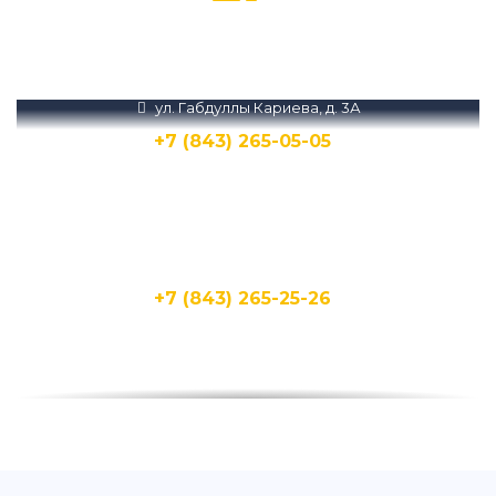
Звоните нам или пишите в Телеграм и
MAX
ул. Габдуллы Кариева, д. 3А
+7 (843) 265-05-05
Написать
Написать
ул. Кирпичная, 15Д
+7 (843) 265-25-26
Написать
Написать
ул. Бухарская, 1А
+7 (843) 265-25-20
Написать
Написать