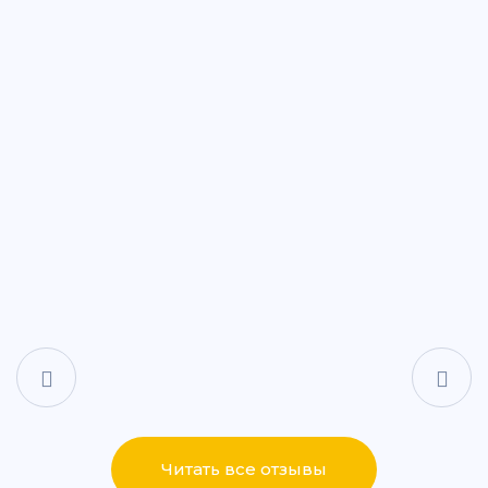
ул. Дементьева, 74
+7 (843) 265-25-88
Написать
Написать
ул. Айдарова, 7А
+7 (843) 265-25-15
Написать
Написать
ул. Сабан, 2Г
+7 (843) 265-55-05
Написать
Написать
Читать все отзывы