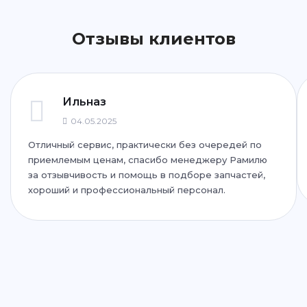
Отзывы клиентов
ул. Фучика, 92
+7 (843) 265-25-72
Написать
Написать
Ильназ
04.05.2025
Отличный сервис, практически без очередей по
ул. Дубравная, 51Г
приемлемым ценам, спасибо менеджеру Рамилю
+7 (843) 265-25-35
за отзывчивость и помощь в подборе запчастей,
хороший и профессиональный персонал.
Написать
Написать
ул. Адоратского, 63
+7 (843) 265-25-55
Написать
Написать