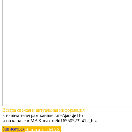
Всегда
свежая и актуальная
информация
в нашем телеграм-канале t.me/garage116
и на канале в MAX max.ru/id165505232412_biz
Записаться
Написать в MAX