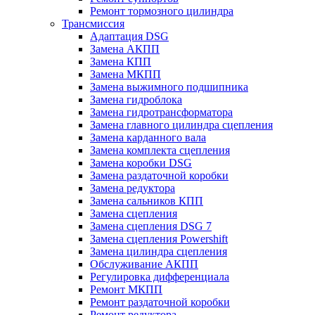
Ремонт тормозного цилиндра
Трансмиссия
Адаптация DSG
Замена АКПП
Замена КПП
Замена МКПП
Замена выжимного подшипника
Замена гидроблока
Замена гидротрансформатора
Замена главного цилиндра сцепления
Замена карданного вала
Замена комплекта сцепления
Замена коробки DSG
Замена раздаточной коробки
Замена редуктора
Замена сальников КПП
Замена сцепления
Замена сцепления DSG 7
Замена сцепления Powershift
Замена цилиндра сцепления
Обслуживание АКПП
Регулировка дифференциала
Ремонт МКПП
Ремонт раздаточной коробки
Ремонт редуктора