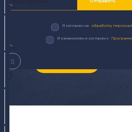
+7 (843) 265-55-05
+7 (843) 265-25-55
Написать
×
Трансмиссия
прозрачное ценообразование
Я согласен на
обработку персонал
гарантия на все виды работ
Топливная система
ул. Дементьева, 74
Я ознакомлен и согласен c
Программо
сертифицированные мастера по ремонту авт
Написать
×
Выхлопная система
+7 (843) 265-25-88
Записаться
Написать
×
Развал схождение в Казани
ул. Айдарова, 7А
Написать
+7 (843) 265-25-15
Написать