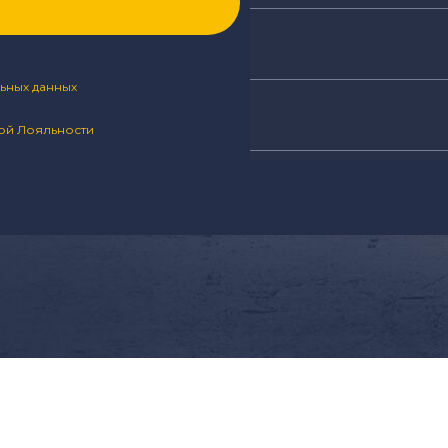
Стоимость з
Замена бокового стек
ьных данных
й Лояльности
о