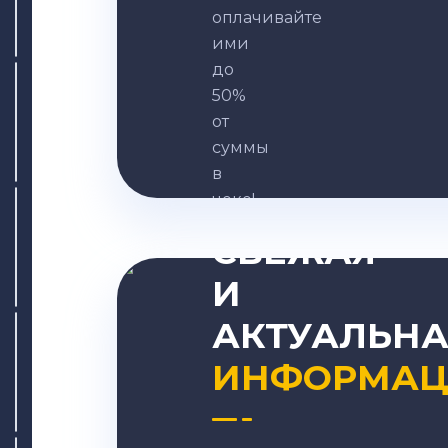
оплачивайте
ими
до
50%
от
суммы
в
ВСЕГДА
чеке!
СВЕЖАЯ
И
Записаться
АКТУАЛЬНА
ИНФОРМАЦ