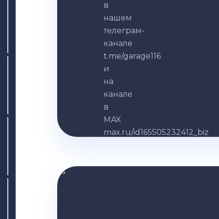
в
нашем
телеграм-
канале
t.me/garage116
и
на
канале
в
MAX
max.ru/id165505232412_biz
Записаться
Написать
в MAX