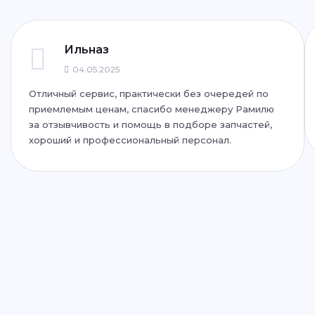
+7 (843) 265-25-35
Написать
Написать
Ильназ
04.05.2025
Отличный сервис, практически без очередей по
ул. Адоратского, 63
приемлемым ценам, спасибо менеджеру Рамилю
+7 (843) 265-25-55
за отзывчивость и помощь в подборе запчастей,
хороший и профессиональный персонал.
Написать
Написать
ул. Дементьева, 74
+7 (843) 265-25-88
Написать
Написать
ул. Айдарова, 7А