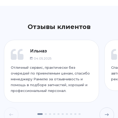
+7 (843) 265-25-72
Написать
Написать
Отзывы клиентов
ул. Дубравная, 51Г
+7 (843) 265-25-35
Написать
Написать
Ильназ
04.05.2025
Отличный сервис, практически без
Спа
ул. Адоратского, 63
очередей по приемлемым ценам, спасибо
авт
+7 (843) 265-25-55
менеджеру Рамилю за отзывчивость и
рек
помощь в подборе запчастей, хороший и
Написать
Написать
профессиональный персонал.
ул. Дементьева, 74
+7 (843) 265-25-88