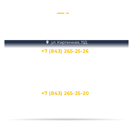
информацию
Звоните нам или пишите в Телеграм и
MAX
ул. Кирпичная, 15Д
+7 (843) 265-25-26
Написать
Написать
ул. Бухарская, 1А
+7 (843) 265-25-20
Написать
Написать
ул. Фучика, 92