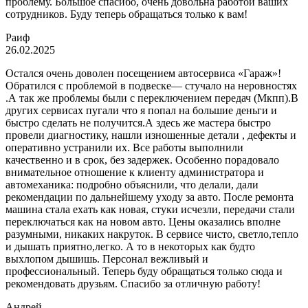
проблему. Большое спасибо, очень довольна работой ваших
сотрудников. Буду теперь обращаться только к вам!
Раиф
26.02.2025
Остался очень доволен посещением автосервиса «Гараж»!
Обратился с проблемой в подвеске— стучало на неровностях
.А так же проблемы были с переключением передач (Мкпп).В
других сервисах пугали что я попал на большие деньги и
быстро сделать не получится.А здесь же мастера быстро
провели диагностику, нашли изношенные детали , дефекты и
оперативно устранили их. Все работы выполнили
качественно и в срок, без задержек. Особенно порадовало
внимательное отношение к клиенту администратора и
автомеханика: подробно объяснили, что делали, дали
рекомендации по дальнейшему уходу за авто. После ремонта
машина стала ехать как новая, стуки исчезли, передачи стали
переключаться как на новом авто. Цены оказались вполне
разумными, никаких накруток. В сервисе чисто, светло,тепло
и дышать приятно,легко. А то в некоторых как будто
выхлопом дышишь. Персонал вежливый и
профессиональный. Теперь буду обращаться только сюда и
рекомендовать друзьям. Спасибо за отличную работу!
Андрей