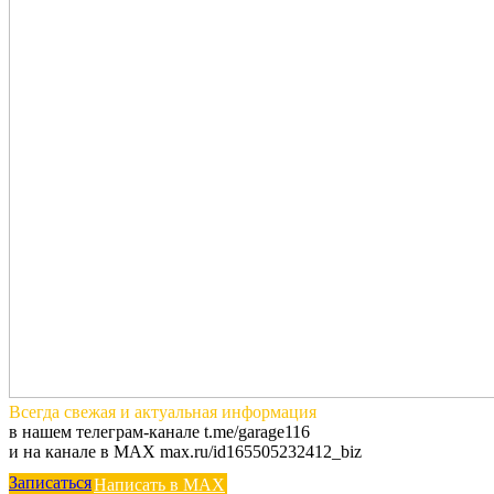
Всегда
свежая и актуальная
информация
в нашем телеграм-канале t.me/garage116
и на канале в MAX max.ru/id165505232412_biz
Записаться
Написать в MAX