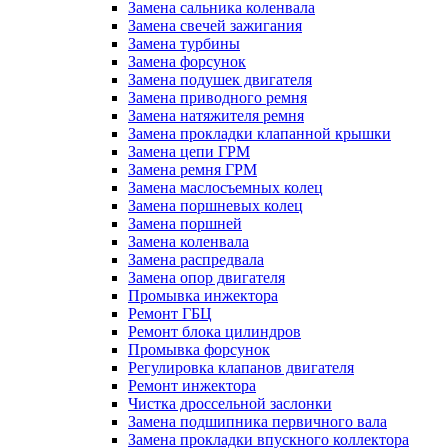
Замена сальника коленвала
Замена свечей зажигания
Замена турбины
Замена форсунок
Замена подушек двигателя
Замена приводного ремня
Замена натяжителя ремня
Замена прокладки клапанной крышки
Замена цепи ГРМ
Замена ремня ГРМ
Замена маслосъемных колец
Замена поршневых колец
Замена поршней
Замена коленвала
Замена распредвала
Замена опор двигателя
Промывка инжектора
Ремонт ГБЦ
Ремонт блока цилиндров
Промывка форсунок
Регулировка клапанов двигателя
Ремонт инжектора
Чистка дроссельной заслонки
Замена подшипника первичного вала
Замена прокладки впускного коллектора