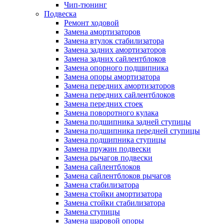
Чип-тюнинг
Подвеска
Ремонт ходовой
Замена амортизаторов
Замена втулок стабилизатора
Замена задних амортизаторов
Замена задних сайлентблоков
Замена опорного подшипника
Замена опоры амортизатора
Замена передних амортизаторов
Замена передних сайлентблоков
Замена передних стоек
Замена поворотного кулака
Замена подшипника задней ступицы
Замена подшипника передней ступицы
Замена подшипника ступицы
Замена пружин подвески
Замена рычагов подвески
Замена сайлентблоков
Замена сайлентблоков рычагов
Замена стабилизатора
Замена стойки амортизатора
Замена стойки стабилизатора
Замена ступицы
Замена шаровой опоры