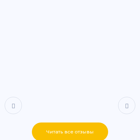
ул. Дементьева, 74
+7 (843) 265-25-88
Написать
Написать
ул. Айдарова, 7А
+7 (843) 265-25-15
Написать
Написать
ул. Сабан, 2Г
+7 (843) 265-55-05
Написать
Написать
Читать все отзывы