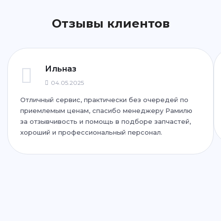
Отзывы клиентов
ул. Фучика, 92
+7 (843) 265-25-72
Написать
Написать
Ильназ
04.05.2025
Отличный сервис, практически без очередей по
ул. Дубравная, 51Г
приемлемым ценам, спасибо менеджеру Рамилю
+7 (843) 265-25-35
за отзывчивость и помощь в подборе запчастей,
хороший и профессиональный персонал.
Написать
Написать
ул. Адоратского, 63
+7 (843) 265-25-55
Написать
Написать