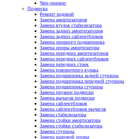
Чип-тюнинг
Подвеска
Ремонт ходовой
Замена амортизаторов
Замена втулок стабилизатора
Замена задних амортизаторов
Замена задних сайлентблоков
Замена опорного подшипника
Замена опоры амортизатора
Замена передних амортизаторов
Замена передних сайлентблоков
Замена передних стоек
Замена поворотного кулака
Замена подшипника задней ступицы
Замена подшипника передней ступицы
Замена подшипника ступицы
Замена пружин подвески
Замена рычагов подвески
Замена сайлентблоков
Замена сайлентблоков рычагов
Замена стабилизатора
Замена стойки амортизатора
Замена стойки стабилизатора
Замена ступицы
Замена шаровой опоры