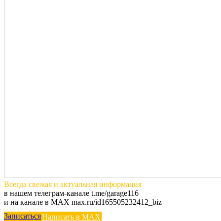
Всегда
свежая и актуальная
информация
в нашем телеграм-канале t.me/garage116
и на канале в MAX max.ru/id165505232412_biz
Записаться
Написать в MAX