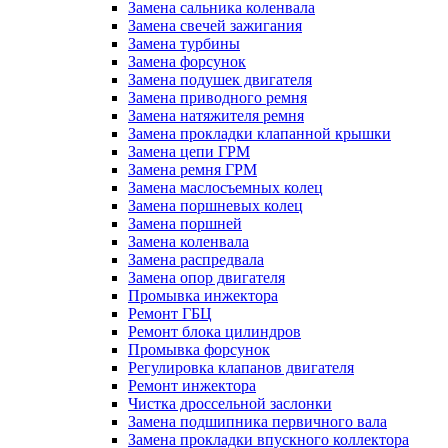
Замена сальника коленвала
Замена свечей зажигания
Замена турбины
Замена форсунок
Замена подушек двигателя
Замена приводного ремня
Замена натяжителя ремня
Замена прокладки клапанной крышки
Замена цепи ГРМ
Замена ремня ГРМ
Замена маслосъемных колец
Замена поршневых колец
Замена поршней
Замена коленвала
Замена распредвала
Замена опор двигателя
Промывка инжектора
Ремонт ГБЦ
Ремонт блока цилиндров
Промывка форсунок
Регулировка клапанов двигателя
Ремонт инжектора
Чистка дроссельной заслонки
Замена подшипника первичного вала
Замена прокладки впускного коллектора