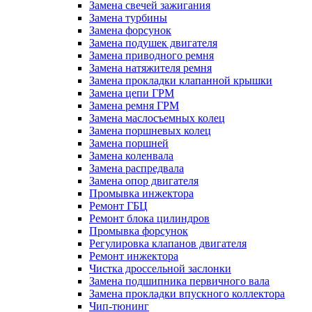
Замена свечей зажигания
Замена турбины
Замена форсунок
Замена подушек двигателя
Замена приводного ремня
Замена натяжителя ремня
Замена прокладки клапанной крышки
Замена цепи ГРМ
Замена ремня ГРМ
Замена маслосъемных колец
Замена поршневых колец
Замена поршней
Замена коленвала
Замена распредвала
Замена опор двигателя
Промывка инжектора
Ремонт ГБЦ
Ремонт блока цилиндров
Промывка форсунок
Регулировка клапанов двигателя
Ремонт инжектора
Чистка дроссельной заслонки
Замена подшипника первичного вала
Замена прокладки впускного коллектора
Чип-тюнинг