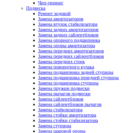
Чип-тюнинг
Подвеска
Ремонт ходовой
Замена амортизаторов
Замена втулок стабилизатора
Замена задних амортизаторов
Замена задних сайлентблоков
Замена опорного подшипника
Замена опоры амортизатора
Замена передних амортизаторов
Замена передних сайлентблоков
Замена передних стоек
Замена поворотного кулака
Замена подшипника задней ступицы
Замена подшипника передней ступицы
Замена подшипника ступицы
Замена пружин подвески
Замена рычагов подвески
Замена сайлентблоков
Замена сайлентблоков рычагов
Замена стабилизатора
Замена стойки амортизатора
Замена стойки стабилизатора
Замена ступицы
Замена шаровой опоры