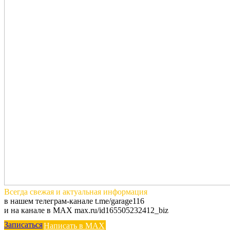
Всегда
свежая и актуальная
информация
в нашем телеграм-канале t.me/garage116
и на канале в MAX max.ru/id165505232412_biz
Записаться
Написать в MAX