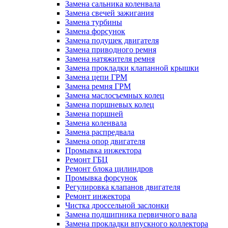
Замена сальника коленвала
Замена свечей зажигания
Замена турбины
Замена форсунок
Замена подушек двигателя
Замена приводного ремня
Замена натяжителя ремня
Замена прокладки клапанной крышки
Замена цепи ГРМ
Замена ремня ГРМ
Замена маслосъемных колец
Замена поршневых колец
Замена поршней
Замена коленвала
Замена распредвала
Замена опор двигателя
Промывка инжектора
Ремонт ГБЦ
Ремонт блока цилиндров
Промывка форсунок
Регулировка клапанов двигателя
Ремонт инжектора
Чистка дроссельной заслонки
Замена подшипника первичного вала
Замена прокладки впускного коллектора