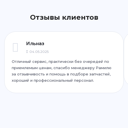
Написать
Написать
Отзывы клиентов
ул. Фучика, 92
+7 (843) 265-25-72
Написать
Написать
Ильназ
04.05.2025
Отличный сервис, практически без очередей по
ул. Дубравная, 51Г
приемлемым ценам, спасибо менеджеру Рамилю
+7 (843) 265-25-35
за отзывчивость и помощь в подборе запчастей,
хороший и профессиональный персонал.
Написать
Написать
ул. Адоратского, 63
+7 (843) 265-25-55
Написать
Написать