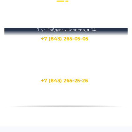
Звоните нам или пишите в Телеграм и
MAX
ул. Габдуллы Кариева, д. 3А
+7 (843) 265-05-05
Написать
Написать
ул. Кирпичная, 15Д
+7 (843) 265-25-26
Написать
Написать
ул. Бухарская, 1А
+7 (843) 265-25-20