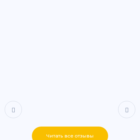
ул. Дементьева, 74
+7 (843) 265-25-88
Написать
Написать
ул. Айдарова, 7А
+7 (843) 265-25-15
Написать
Написать
ул. Сабан, 2Г
+7 (843) 265-55-05
Написать
Написать
Читать все отзывы