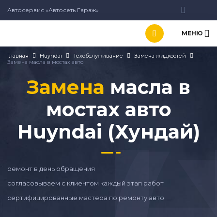
Автосервис «Автосеть Гараж»
МЕНЮ
Главная
Huyndai
Техобслуживание
Замена жидкостей
Замена масла в мостах авто
Замена
масла в
мостах авто
Huyndai (Хундай)
ремонт в день обращения
согласовываем с клиентом каждый этап работ
сертифицированные мастера по ремонту авто