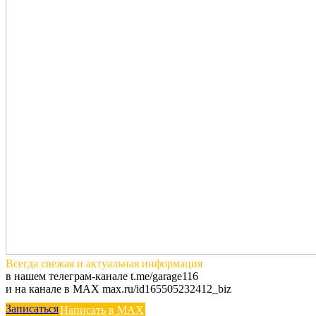
Всегда
свежая и актуальная
информация
в нашем телеграм-канале t.me/garage116
и на канале в MAX max.ru/id165505232412_biz
Записаться
Написать в MAX