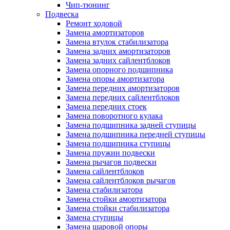
Чип-тюнинг
Подвеска
Ремонт ходовой
Замена амортизаторов
Замена втулок стабилизатора
Замена задних амортизаторов
Замена задних сайлентблоков
Замена опорного подшипника
Замена опоры амортизатора
Замена передних амортизаторов
Замена передних сайлентблоков
Замена передних стоек
Замена поворотного кулака
Замена подшипника задней ступицы
Замена подшипника передней ступицы
Замена подшипника ступицы
Замена пружин подвески
Замена рычагов подвески
Замена сайлентблоков
Замена сайлентблоков рычагов
Замена стабилизатора
Замена стойки амортизатора
Замена стойки стабилизатора
Замена ступицы
Замена шаровой опоры