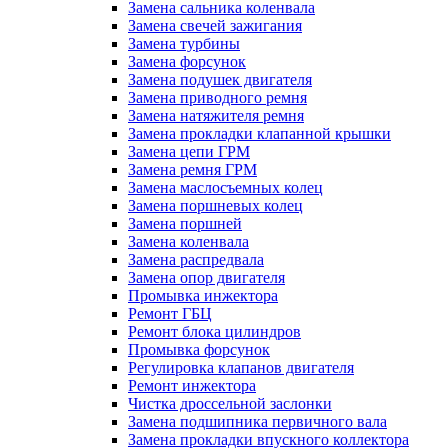
Замена сальника коленвала
Замена свечей зажигания
Замена турбины
Замена форсунок
Замена подушек двигателя
Замена приводного ремня
Замена натяжителя ремня
Замена прокладки клапанной крышки
Замена цепи ГРМ
Замена ремня ГРМ
Замена маслосъемных колец
Замена поршневых колец
Замена поршней
Замена коленвала
Замена распредвала
Замена опор двигателя
Промывка инжектора
Ремонт ГБЦ
Ремонт блока цилиндров
Промывка форсунок
Регулировка клапанов двигателя
Ремонт инжектора
Чистка дроссельной заслонки
Замена подшипника первичного вала
Замена прокладки впускного коллектора