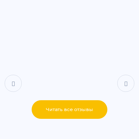
+7 (843) 265-25-88
Написать
Написать
ул. Айдарова, 7А
+7 (843) 265-25-15
Написать
Написать
ул. Сабан, 2Г
+7 (843) 265-55-05
Написать
Написать
Читать все отзывы