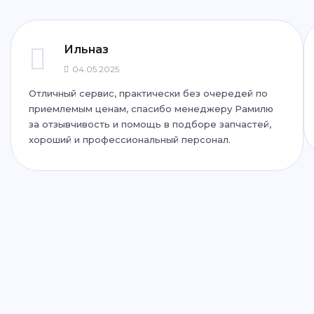
+7 (843) 265-25-72
Написать
Написать
Ильназ
04.05.2025
Отличный сервис, практически без очередей по
ул. Дубравная, 51Г
приемлемым ценам, спасибо менеджеру Рамилю
+7 (843) 265-25-35
за отзывчивость и помощь в подборе запчастей,
хороший и профессиональный персонал.
Написать
Написать
ул. Адоратского, 63
+7 (843) 265-25-55
Написать
Написать
ул. Дементьева, 74