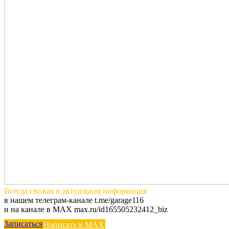
Всегда
свежая и актуальная
информация
в нашем телеграм-канале t.me/garage116
и на канале в MAX max.ru/id165505232412_biz
Записаться
Написать в MAX