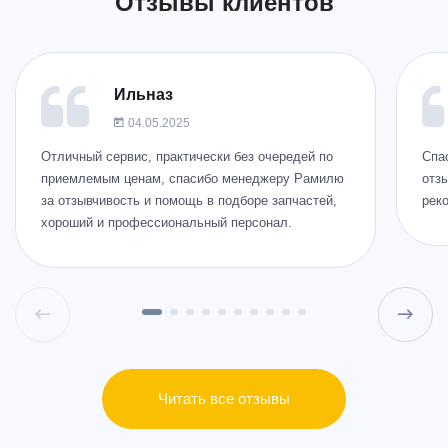
Отзывы клиентов
ул. Фучика, 92
+7 (843) 265-25-72
Написать
Написать
Ильназ
04.05.2025
Отличный сервис, практически без очередей по
Спа
ул. Дубравная, 51Г
приемлемым ценам, спасибо менеджеру Рамилю
отзы
+7 (843) 265-25-35
за отзывчивость и помощь в подборе запчастей,
рек
хороший и профессиональный персонал.
Написать
Написать
ул. Адоратского, 63
+7 (843) 265-25-55
Написать
Написать
Читать все отзывы
ул. Дементьева, 74