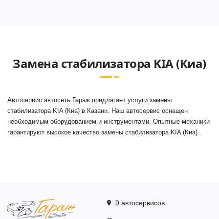
+7 (843) 265-25-88
Написать
Написать
Замена стабилизатора KIA (Киа)
ул. Айдарова, 7А
+7 (843) 265-25-15
Автосервис автосеть Гараж предлагает услуги замены
Написать
Написать
стабилизатора KIA (Киа) в Казани. Наш автосервис оснащен
необходимым оборудованием и инструментами. Опытные механики
гарантируют высокое качество замены стабилизатора KIA (Киа) .
ул. Сабан, 2Г
+7 (843) 265-55-05
Написать
Написать
9 автосервисов