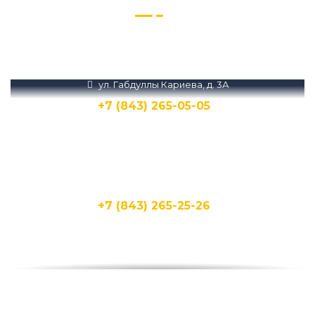
Звоните нам или пишите в Телеграм и
MAX
ул. Габдуллы Кариева, д. 3А
+7 (843) 265-05-05
Написать
Написать
ул. Кирпичная, 15Д
+7 (843) 265-25-26
Написать
Написать
ул. Бухарская, 1А
+7 (843) 265-25-20