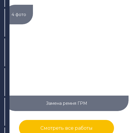
ул. Адоратского, 63
4 фото
+7 (843) 265-25-55
Написать
Написать
ул. Дементьева, 74
+7 (843) 265-25-88
Написать
Написать
ул. Айдарова, 7А
+7 (843) 265-25-15
Замена ремня ГРМ
Написать
Написать
Смотреть все работы