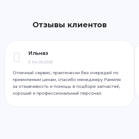
Написать
Написать
Отзывы клиентов
ул. Фучика, 92
+7 (843) 265-25-72
Написать
Написать
Ильназ
04.05.2025
Отличный сервис, практически без очередей по
ул. Дубравная, 51Г
приемлемым ценам, спасибо менеджеру Рамилю
+7 (843) 265-25-35
за отзывчивость и помощь в подборе запчастей,
хороший и профессиональный персонал.
Написать
Написать
ул. Адоратского, 63
+7 (843) 265-25-55
Написать
Написать