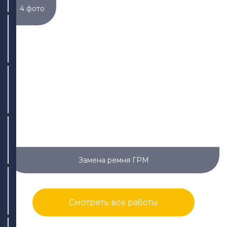
4 фото
ул. Адоратского, 63
+7 (843) 265-25-55
Написать
Написать
ул. Дементьева, 74
+7 (843) 265-25-88
Написать
Написать
ул. Айдарова, 7А
Замена ремня ГРМ
+7 (843) 265-25-15
Написать
Написать
Смотреть все работы