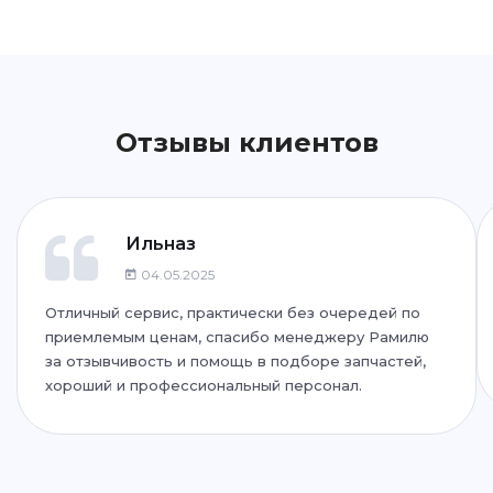
ул. Бухарская, 1А
+7 (843) 265-25-20
Написать
Написать
Отзывы клиентов
ул. Фучика, 92
+7 (843) 265-25-72
Написать
Написать
Ильназ
04.05.2025
Отличный сервис, практически без очередей по
ул. Дубравная, 51Г
приемлемым ценам, спасибо менеджеру Рамилю
+7 (843) 265-25-35
за отзывчивость и помощь в подборе запчастей,
хороший и профессиональный персонал.
Написать
Написать
ул. Адоратского, 63