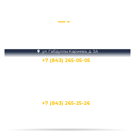
другую подробную
информацию
Звоните нам или пишите в Телеграм и
MAX
ул. Габдуллы Кариева, д. 3А
+7 (843) 265-05-05
Написать
Написать
ул. Кирпичная, 15Д
+7 (843) 265-25-26
Написать
Написать