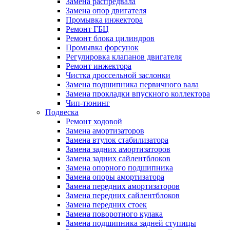
Замена распредвала
Замена опор двигателя
Промывка инжектора
Ремонт ГБЦ
Ремонт блока цилиндров
Промывка форсунок
Регулировка клапанов двигателя
Ремонт инжектора
Чистка дроссельной заслонки
Замена подшипника первичного вала
Замена прокладки впускного коллектора
Чип-тюнинг
Подвеска
Ремонт ходовой
Замена амортизаторов
Замена втулок стабилизатора
Замена задних амортизаторов
Замена задних сайлентблоков
Замена опорного подшипника
Замена опоры амортизатора
Замена передних амортизаторов
Замена передних сайлентблоков
Замена передних стоек
Замена поворотного кулака
Замена подшипника задней ступицы