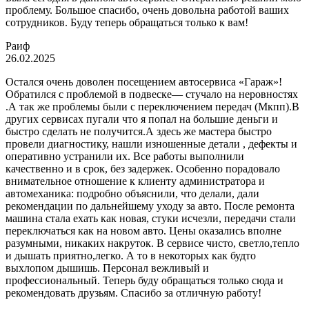
проблему. Большое спасибо, очень довольна работой ваших
сотрудников. Буду теперь обращаться только к вам!
Раиф
26.02.2025
Остался очень доволен посещением автосервиса «Гараж»!
Обратился с проблемой в подвеске— стучало на неровностях
.А так же проблемы были с переключением передач (Мкпп).В
других сервисах пугали что я попал на большие деньги и
быстро сделать не получится.А здесь же мастера быстро
провели диагностику, нашли изношенные детали , дефекты и
оперативно устранили их. Все работы выполнили
качественно и в срок, без задержек. Особенно порадовало
внимательное отношение к клиенту администратора и
автомеханика: подробно объяснили, что делали, дали
рекомендации по дальнейшему уходу за авто. После ремонта
машина стала ехать как новая, стуки исчезли, передачи стали
переключаться как на новом авто. Цены оказались вполне
разумными, никаких накруток. В сервисе чисто, светло,тепло
и дышать приятно,легко. А то в некоторых как будто
выхлопом дышишь. Персонал вежливый и
профессиональный. Теперь буду обращаться только сюда и
рекомендовать друзьям. Спасибо за отличную работу!