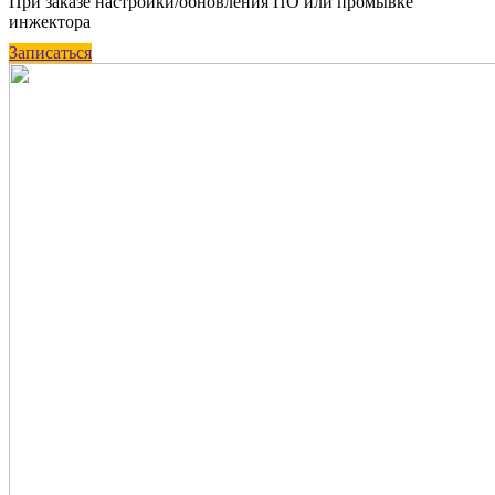
При заказе настройки/обновления ПО или промывке
инжектора
Записаться