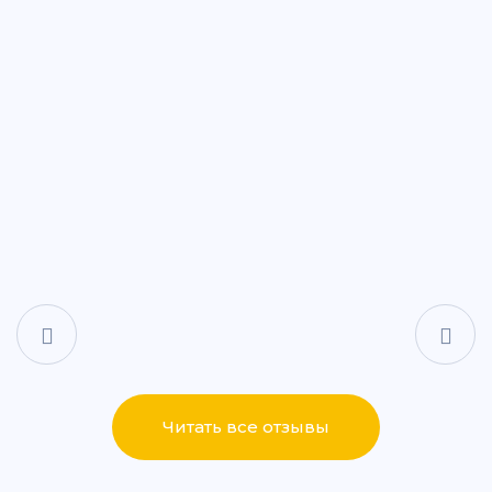
ул. Дементьева, 74
+7 (843) 265-25-88
Написать
Написать
ул. Айдарова, 7А
+7 (843) 265-25-15
Написать
Написать
ул. Сабан, 2Г
+7 (843) 265-55-05
Написать
Написать
Читать все отзывы