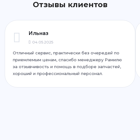
Отзывы клиентов
ул. Фучика, 92
+7 (843) 265-25-72
Написать
Написать
Ильназ
04.05.2025
Отличный сервис, практически без очередей по
ул. Дубравная, 51Г
приемлемым ценам, спасибо менеджеру Рамилю
+7 (843) 265-25-35
за отзывчивость и помощь в подборе запчастей,
хороший и профессиональный персонал.
Написать
Написать
ул. Адоратского, 63
+7 (843) 265-25-55
Написать
Написать