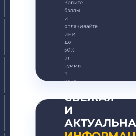
Копите
баллы
и
оплачивайте
ими
до
50%
от
суммы
в
ВСЕГДА
чеке!
СВЕЖАЯ
И
Записаться
АКТУАЛЬНА
ИНФОРМАЦ