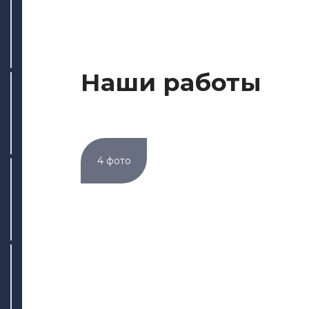
ул. Дубравная, 51Г
Написать
Наши работы
+7 (843) 265-25-35
Написать
ул. Адоратского, 63
4 фото
Написать
+7 (843) 265-25-55
Написать
ул. Дементьева, 74