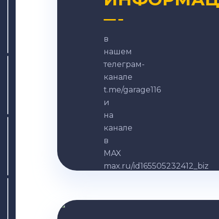
в
нашем
телеграм-
канале
t.me/garage116
и
на
канале
в
MAX
max.ru/id165505232412_biz
Записаться