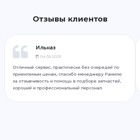
Написать
Написать
Отзывы клиентов
ул. Фучика, 92
+7 (843) 265-25-72
Написать
Написать
Ильназ
04.05.2025
Отличный сервис, практически без очередей по
ул. Дубравная, 51Г
приемлемым ценам, спасибо менеджеру Рамилю
+7 (843) 265-25-35
за отзывчивость и помощь в подборе запчастей,
хороший и профессиональный персонал.
Написать
Написать
ул. Адоратского, 63
+7 (843) 265-25-55
Написать
Написать