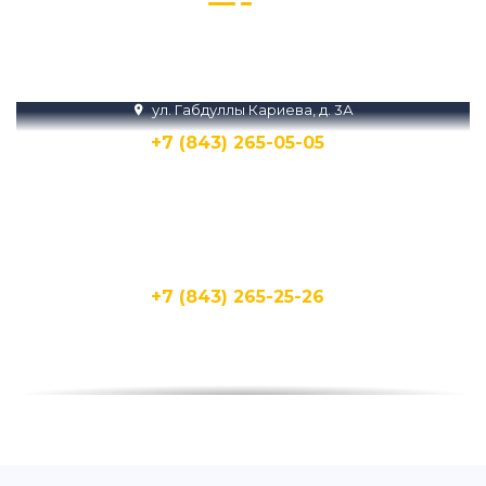
Звоните нам или пишите в Телеграм и
MAX
ул. Габдуллы Кариева, д. 3А
+7 (843) 265-05-05
Написать
Написать
ул. Кирпичная, 15Д
+7 (843) 265-25-26
Написать
Написать
ул. Бухарская, 1А
+7 (843) 265-25-20