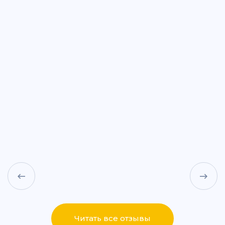
ул. Дементьева, 74
+7 (843) 265-25-88
Написать
Написать
ул. Айдарова, 7А
+7 (843) 265-25-15
Написать
Написать
ул. Сабан, 2Г
+7 (843) 265-55-05
Написать
Написать
Читать все отзывы